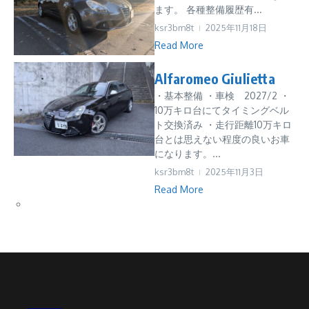
ます。 各種整備履歴有...
ksr3bm8t
2025年11月18日
Read More
Alfaromeo Giulietta
・基本整備 ・車検 2027/2 ・
10万キロ台にてタイミングベル
ト交換済み ・走行距離10万キロ
台とは思えない程度の良いお車
になります。...
ksr3bm8t
2025年11月3日
Read More