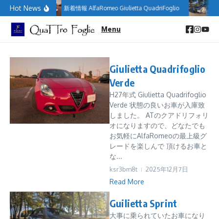
コンテンツへスキップ
Hot News
新着情報 AlfaRomeo Giulietta QuadriFoglio
新
Menu
Giulietta Quadrifoglio
Verde
H27年式 Giulietta Quadrifoglio
Verde 状態の良いお車が入庫致
しました。 ATのクアドリフォリ
オになりますので、どなたでも
お気軽にAlfaRomeoの最上級グ
レードを楽しんで 頂けるお車と
な...
ksr3bm8t
2025年12月7日
Read More
Guilietta Sprint
大事に乗られていたお車になり