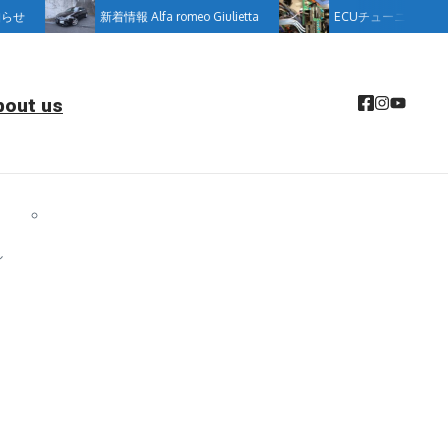
らせ
新着情報 Alfa romeo Giulietta
ECUチューニングサー
bout us
し