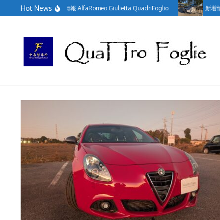
コンテンツへスキップ
Hot News
新着情報 AlfaRomeo Giulietta QuadriFoglio
新着情報 A