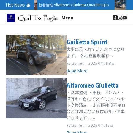
コンテンツへスキップ
Hot News
新着情報 AlfaRomeo Giulietta QuadriFoglio
新
Menu
Guilietta Sprint
大事に乗られていたお車になり
ます。 各種整備履歴有...
ksr3bm8t
2025年11月18日
Read More
Alfaromeo Giulietta
・基本整備 ・車検 2027/2 ・
10万キロ台にてタイミングベル
ト交換済み ・走行距離10万キロ
台とは思えない程度の良いお車
になります。...
ksr3bm8t
2025年11月3日
Read More